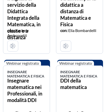
servizio della
didattica a
Didattica
distanza di
Integrata della
Matematica e
Matematica, in
Fisica
classe e a
con:
Rachele
con:
Elia Bombardelli
Ambrosetti
distanza
Webinar registrato
Webinar registrato
INSEGNARE
INSEGNARE
MATEMATICA E FISICA
MATEMATICA E FISICA
Insegnare
DDI della
matematica nei
matematica
Professionali, in
modalità DDI