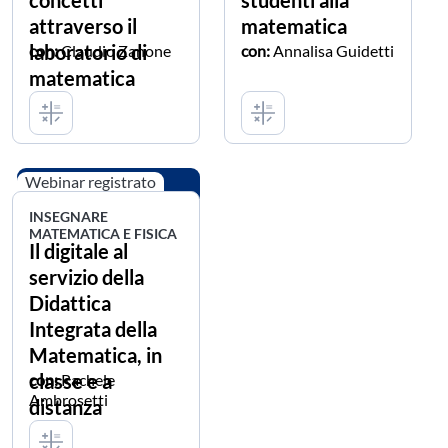
attraverso il
matematica
laboratorio di
con:
Claudio Zanone
con:
Annalisa Guidetti
matematica
Webinar registrato
INSEGNARE
MATEMATICA E FISICA
Il digitale al
servizio della
Didattica
Integrata della
Matematica, in
classe e a
con:
Rachele
Ambrosetti
distanza