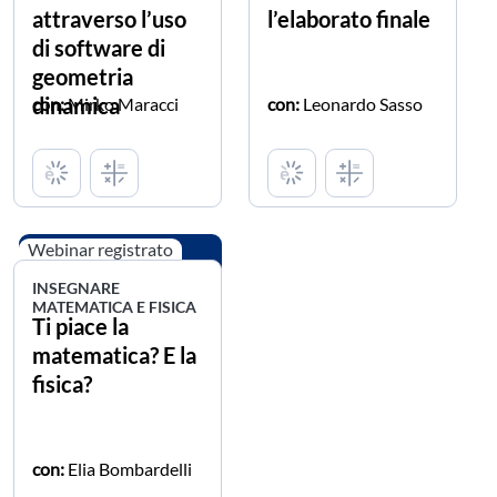
attraverso l’uso
l’elaborato finale
di software di
geometria
dinamica
con:
Mirko Maracci
con:
Leonardo Sasso
Webinar registrato
INSEGNARE
MATEMATICA E FISICA
Ti piace la
matematica? E la
fisica?
con:
Elia Bombardelli