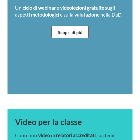
Un
ciclo
di
webinar
e
videolezioni gratuite
sugli
aspetti
metodologici
e sulla
valutazione
nella DaD
Scopri di più
Video per la classe
Contenuti
video
di
relatori accreditati
, sui temi