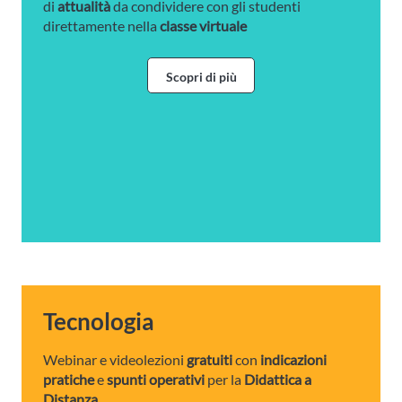
di
attualità
da condividere con gli studenti
direttamente nella
classe virtuale
Scopri di più
Tecnologia
Webinar e videolezioni
gratuiti
con
indicazioni
pratiche
e
spunti operativi
per la
Didattica a
Distanza