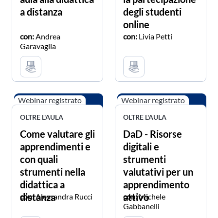
a distanza
degli studenti
online
con:
Andrea
con:
Livia Petti
Garavaglia
Webinar registrato
Webinar registrato
OLTRE L'AULA
OLTRE L'AULA
Come valutare gli
DaD - Risorse
apprendimenti e
digitali e
con quali
strumenti
strumenti nella
valutativi per un
didattica a
apprendimento
distanza
attivo
con:
Alessandra Rucci
con:
Michele
Gabbanelli