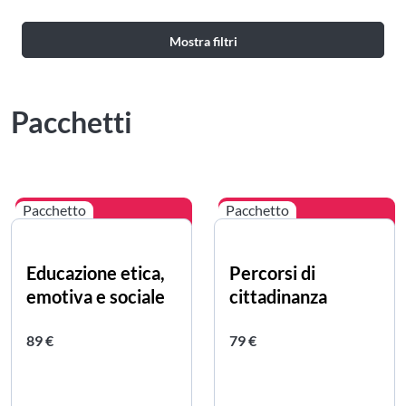
Mostra filtri
Pacchetti
Pacchetto
Pacchetto
Educazione etica,
Percorsi di
emotiva e sociale
cittadinanza
Prezzo intero
Prezzo intero
89 €
79 €