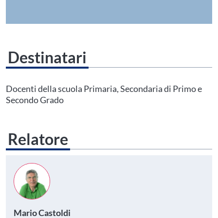
Destinatari
Questo evento non è compatibile con il grado scolastico che hai indicato nel
tuo profilo personale
Prima di procedere all'iscrizione aggiorna le tue scuole in
Docenti della scuola Primaria, Secondaria di Primo e
Area Personale
Secondo Grado
Relatore
Mario Castoldi