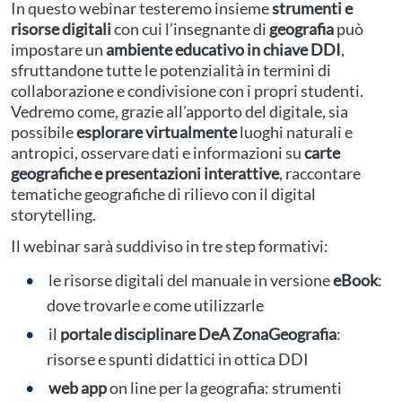
In questo webinar testeremo insieme
strumenti e
risorse digitali
con cui l’insegnante di
geografia
può
impostare un
ambiente educativo in chiave DDI
,
sfruttandone tutte le potenzialità in termini di
collaborazione e condivisione con i propri studenti.
Vedremo come, grazie all’apporto del digitale, sia
possibile
esplorare virtualmente
luoghi naturali e
antropici, osservare dati e informazioni su
carte
geografiche e presentazioni interattive
, raccontare
tematiche geografiche di rilievo con il digital
storytelling.
Il webinar sarà suddiviso in tre step formativi:
le risorse digitali del manuale in versione
eBook
:
dove trovarle e come utilizzarle
il
portale disciplinare DeA ZonaGeografia
:
risorse e spunti didattici in ottica DDI
web app
on line per la geografia: strumenti