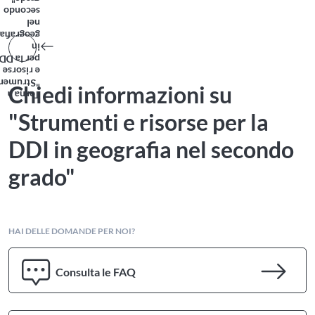
grado"
secondo
nel
geografia
in
per la DDI
e risorse
Strumenti
Chiedi informazioni su
Torna a
"Strumenti e risorse per la
DDI in geografia nel secondo
grado"
HAI DELLE DOMANDE PER NOI?
Consulta le FAQ