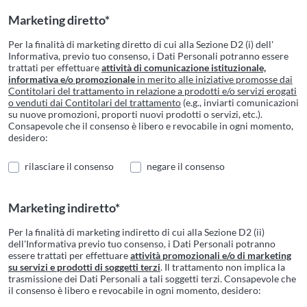
Marketing diretto*
Per la finalità di marketing diretto di cui alla Sezione D2 (i) dell'
Informativa, previo tuo consenso, i Dati Personali potranno essere
trattati per effettuare
attività di comunicazione istituzionale,
informativa e/o promozionale
in merito alle iniziative promosse dai
Contitolari del trattamento in relazione a prodotti e/o servizi erogati
o venduti dai Contitolari del trattamento
(e.g., inviarti comunicazioni
su nuove promozioni, proporti nuovi prodotti o servizi, etc.).
Consapevole che il consenso è libero e revocabile in ogni momento,
desidero:
rilasciare il consenso
negare il consenso
Marketing indiretto*
Per la finalità di marketing indiretto di cui alla Sezione D2 (ii)
dell'Informativa previo tuo consenso, i Dati Personali potranno
essere trattati per effettuare
attività promozionali e/o di marketing
su servizi e prodotti di soggetti terzi
. Il trattamento non implica la
trasmissione dei Dati Personali a tali soggetti terzi. Consapevole che
il consenso è libero e revocabile in ogni momento, desidero: