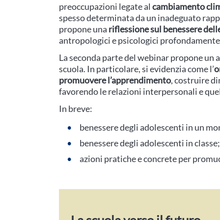
preoccupazioni legate al
cambiamento cli
spesso determinata da un inadeguato rapport
propone una
riflessione sul benessere dell
antropologici e psicologici profondamente
La seconda parte del webinar propone un a
scuola. In particolare, si evidenzia come l’
o
promuovere l’apprendimento
, costruire d
favorendo le relazioni interpersonali e quelle
In breve:
benessere degli adolescenti in un m
benessere degli adolescenti in classe;
azioni pratiche e concrete per promuo
La scuola verso il futuro