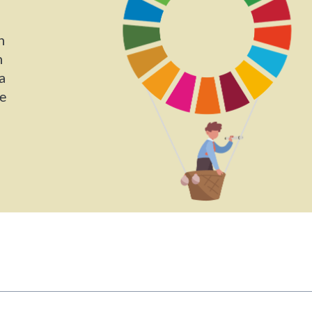
n
n
a
re
hai indicato nel tuo profilo personale
Prima di procedere all'iscrizione aggiorna le tue 