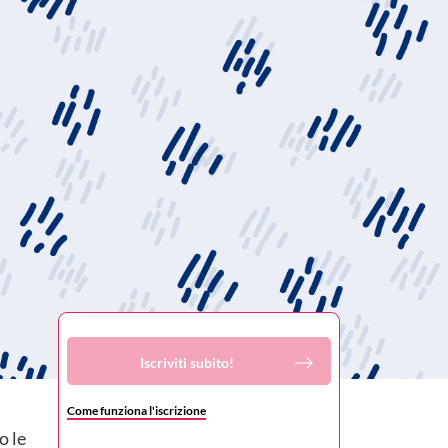
Iscriviti subito!
Come funziona l'iscrizione
o le