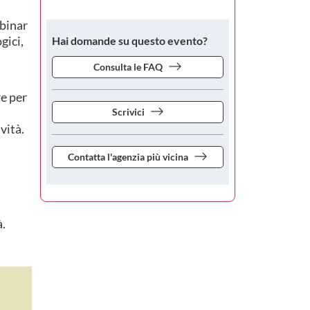
ebinar
gici,
Hai domande su questo evento?
Consulta le FAQ
a
e per
Scrivici
vità.
Contatta l'agenzia più vicina
à.