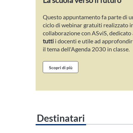
Questo appuntamento fa parte di u
ciclo di webinar gratuiti realizzato i
collaborazione con ASviS, dedicato 
tutti
i docenti e utile ad approfondi
il tema dell'Agenda 2030 in classe.
Scopri di più
Destinatari
Questo evento non è compatibile con il grado scolastico che 
Area Personale