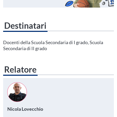
Destinatari
Questo evento non è compatibile con il grado scolastico che hai indicato nel
tuo profilo personale
Prima di procedere all'iscrizione aggiorna le tue scuole in
Docenti della Scuola Secondaria di I grado, Scuola
Area Personale
Secondaria di II grado
Relatore
Nicola Lovecchio