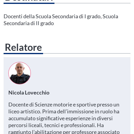
Questo evento non è compatibile con il grado scolastico che hai indicato nel
tuo profilo personale
Prima di procedere all'iscrizione aggiorna le tue scuole in
Docenti della Scuola Secondaria di I grado, Scuola
Area Personale
Secondaria di II grado
Relatore
Nicola Lovecchio
Docente di Scienze motorie e sportive presso un
liceo artistico. Prima dell’immissione in ruolo ha
accumulato significative esperienze in diversi
percorsi liceali, tecnici e professionali. Ha
raggiunto l’abilitazione per professore associato