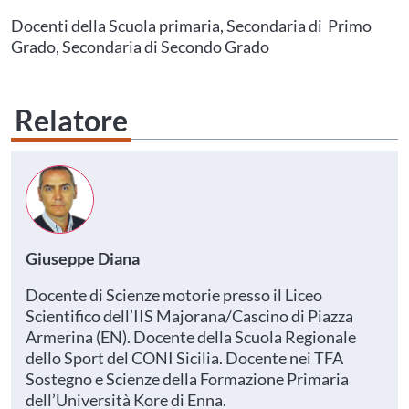
Questo evento non è compatibile con il grado scolastico che hai indicato nel
tuo profilo personale
Prima di procedere all'iscrizione aggiorna le tue scuole in
Docenti della Scuola primaria, Secondaria di Primo
Area Personale
Grado, Secondaria di Secondo Grado
Relatore
Giuseppe Diana
Docente di Scienze motorie presso il Liceo
Scientifico dell’IIS Majorana/Cascino di Piazza
Armerina (EN). Docente della Scuola Regionale
dello Sport del CONI Sicilia. Docente nei TFA
Sostegno e Scienze della Formazione Primaria
dell’Università Kore di Enna.