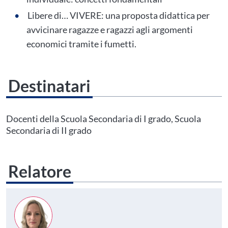
Libere di… VIVERE: una proposta didattica per
avvicinare ragazze e ragazzi agli argomenti
economici tramite i fumetti.
Destinatari
Questo evento non è compatibile con il grado scolastico che hai indicato nel
tuo profilo personale
Prima di procedere all'iscrizione aggiorna le tue scuole in
Docenti della Scuola Secondaria di I grado, Scuola
Area Personale
Secondaria di II grado
Relatore