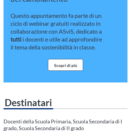
Questo appuntamento fa parte di un
ciclo di webinar gratuiti realizzato in
collaborazione con ASviS, dedicato a
tutti
i docenti e utile ad approfondire
il tema della sostenibilità in classe.
Scopri di più
Destinatari
Questo evento non è compatibile con il grado scolastico che hai indicato nel
tuo profilo personale
Prima di procedere all'iscrizione aggiorna le tue scuole in
Docenti della Scuola Primaria, Scuola Secondaria di I
Area Personale
grado, Scuola Secondaria di II grado