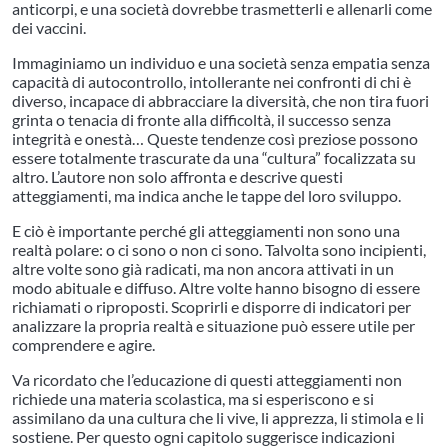
anticorpi, e una società dovrebbe trasmetterli e allenarli come
dei vaccini.
Immaginiamo un individuo e una società senza empatia senza
capacità di autocontrollo, intollerante nei confronti di chi è
diverso, incapace di abbracciare la diversità, che non tira fuori
grinta o tenacia di fronte alla difficoltà, il successo senza
integrità e onestà… Queste tendenze così preziose possono
essere totalmente trascurate da una “cultura” focalizzata su
altro. L’autore non solo affronta e descrive questi
atteggiamenti, ma indica anche le tappe del loro sviluppo.
E ciò è importante perché gli atteggiamenti non sono una
realtà polare: o ci sono o non ci sono. Talvolta sono incipienti,
altre volte sono già radicati, ma non ancora attivati in un
modo abituale e diffuso. Altre volte hanno bisogno di essere
richiamati o riproposti. Scoprirli e disporre di indicatori per
analizzare la propria realtà e situazione può essere utile per
comprendere e agire.
Va ricordato che l’educazione di questi atteggiamenti non
richiede una materia scolastica, ma si esperiscono e si
assimilano da una cultura che li vive, li apprezza, li stimola e li
sostiene. Per questo ogni capitolo suggerisce indicazioni