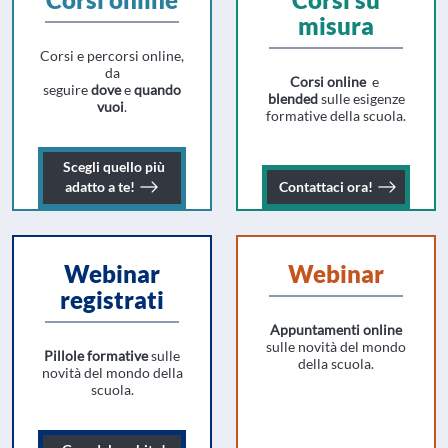
misura
Corsi e percorsi online,
da
Corsi online
e
seguire
dove
e
quando
blended
sulle esigenze
vuoi
.
formative della scuola.
Scegli
quello più
Scegli il corso online più adatto a te!
Contattaci
adatto a te!
Contattaci
ora!
Webinar
Webinar
registrati
Appuntamenti online
sulle novità del mondo
Pillole formative
sulle
della scuola.
novità del mondo della
scuola.