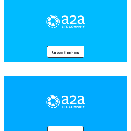
Green thinking
Webinar Green thinking con A2