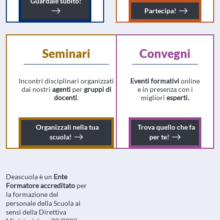
Guarda le registrazioni dei nostri webina
Guardale
subito!
Iscriviti all
Partecipa!
Seminari
Convegni
Incontri disciplinari organizzati
Eventi formativi
online
dai nostri
agenti
per
gruppi di
e in presenza con i
docenti
.
migliori
esperti.
Organizzali
nella tua
Trova
quello che fa
Organizza un seminario nella tua scuola!
Trova il conveg
scuola!
per te!
Deascuola è un
Ente
Formatore accreditato
per
la formazione del
personale della Scuola ai
sensi della Direttiva