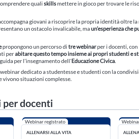
e comprendere quali
skills
mettere in gioco per trovare le ris
ccompagna giovani a riscoprire la propria identità oltre l
presentano un ostacolo invalicabile, ma
un’esperienza che pu
e
propongono un percorso di
tre webinar
per i docenti, con
nti per
abitare questo tempo insieme ai propri studenti e 
guida per l'insegnamento dell'
Educazione Civica
.
ebinar dedicato a studentesse e studenti con la condivis
he vivono situazioni complesse.
 per docenti
Webinar registrato
Webinar
ALLENARSI ALLA VITA
ALLENA