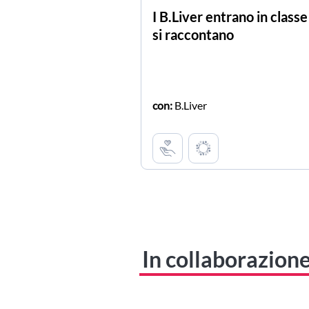
I B.Liver entrano in classe
si raccontano
con:
B.Liver
In collaborazion