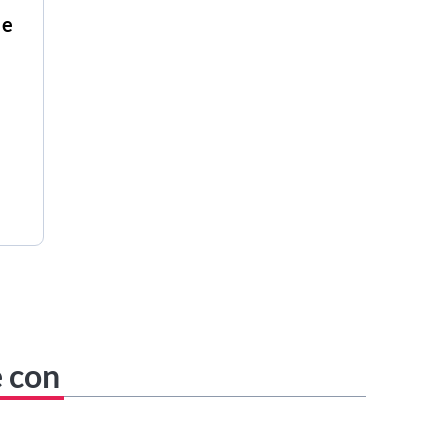
 e
e con