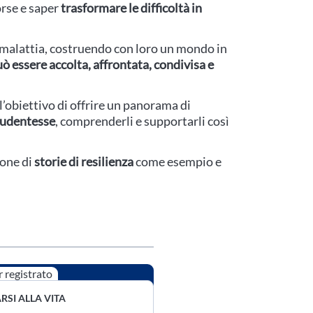
orse e saper
trasformare le difficoltà in
a malattia, costruendo con loro un mondo in
ò essere accolta, affrontata, condivisa e
 l’obiettivo di offrire un panorama di
studentesse
, comprenderli e supportarli così
ione di
storie di resilienza
come esempio e
 registrato
RSI ALLA VITA