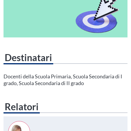
Destinatari
Questo evento non è compatibile con il grado scolastico che hai indicato nel
tuo profilo personale
Prima di procedere all'iscrizione aggiorna le tue scuole in
Docenti della Scuola Primaria, Scuola Secondaria di I
Area Personale
grado, Scuola Secondaria di II grado
Relatori