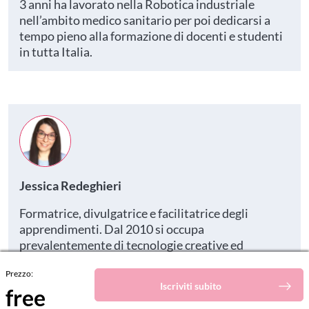
3 anni ha lavorato nella Robotica industriale
nell’ambito medico sanitario per poi dedicarsi a
tempo pieno alla formazione di docenti e studenti
in tutta Italia.
Jessica Redeghieri
Formatrice, divulgatrice e facilitatrice degli
apprendimenti. Dal 2010 si occupa
prevalentemente di tecnologie creative ed
educativo-didattiche e del loro inserimento
Prezzo:
all'interno dei processi di insegnamento-
Iscriviti subito
free
apprendimento. Il suo canale Youtube ha oltre
56.000 iscritti.