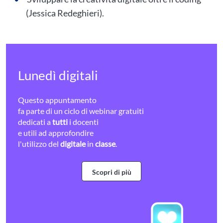
(Jessica Redeghieri).
Lunedì digitali
Questo appuntamento
fa parte di un ciclo di webinar gratuiti
dedicati a
tutti
i docenti
e utili ad approfondire
l'utilizzo del
digitale
in
classe
.
Scopri di più