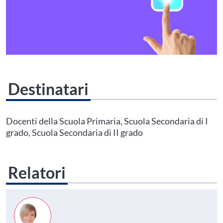
Destinatari
Questo evento non è compatibile con il grado scolastico che hai indicato nel
tuo profilo personale
Prima di procedere all'iscrizione aggiorna le tue scuole in
Docenti della Scuola Primaria, Scuola Secondaria di I
Area Personale
grado, Scuola Secondaria di II grado
Relatori