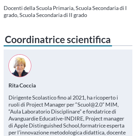
Questo evento non è compatibile con il grado scolastico che hai indicato nel
tuo profilo personale
Prima di procedere all'iscrizione aggiorna le tue scuole in
Docenti della Scuola Primaria, Scuola Secondaria di I
Area Personale
grado, Scuola Secondaria di II grado
Coordinatrice scientifica
Rita Coccia
Dirigente Scolastico fino al 2021, ha ricoperto i
ruoli di Project Manager per “Scuol@2.0” MIM,
“Aula Laboratorio Disciplinare” e fondatrice di
Avanguardie Educative-INDIRE, Project manager
di Apple Distinguished School,formatrice esperta
per l’innovazione metodologica didattica, docente