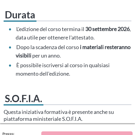
Durata
L'edizione del corso termina il
30 settembre 2026
,
data utile per ottenere l'attestato.
Dopo la scadenza del corso
i materiali resteranno
visibili
per un anno.
È possibile iscriversi al corso in qualsiasi
momento dell'edizione.
S.O.F.I.A.
Questa iniziativa formativa è presente anche su
piattaforma ministeriale S.O.F.I.A.
Dopo aver concluso il tuo acquisto qui
, ricorda di
Prezzo: