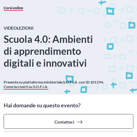
Corsi online
VIDEOLEZIONI
Scuola 4.0: Ambienti
di apprendimento
digitali e innovativi
Presente su piattaforma ministeriale
S.O.F.I.A. con ID 101194.
Come iscriverti su S.O.F.I.A.
Hai domande su questo evento?
Contattaci