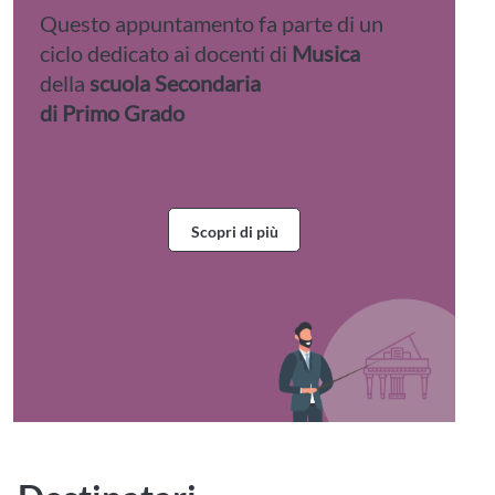
Questo appuntamento fa parte di un
ciclo dedicato ai docenti di
Musica
della
scuola Secondaria
di Primo Grado
Scopri di più