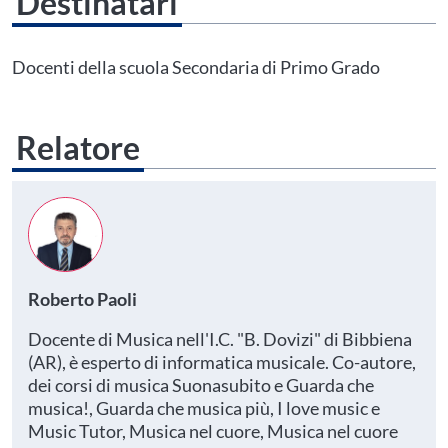
Destinatari
Questo evento non è compatibile con il grado scolastico che hai indicato nel
tuo profilo personale
Prima di procedere all'iscrizione aggiorna le tue scuole in
Docenti della scuola Secondaria di Primo Grado
Area Personale
Relatore
Roberto Paoli
Docente di Musica nell'I.C. "B. Dovizi" di Bibbiena
(AR), è esperto di informatica musicale. Co-autore,
dei corsi di musica Suonasubito e Guarda che
musica!, Guarda che musica più, I love music e
Music Tutor, Musica nel cuore, Musica nel cuore