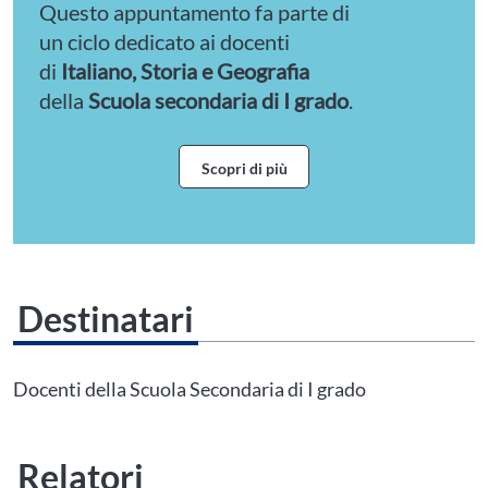
Questo appuntamento fa parte di
un ciclo dedicato ai docenti
di
Italiano, Storia e Geografia
della
Scuola secondaria di I grado
.
Scopri di più
Destinatari
Questo evento non è compatibile con il grado scolastico che hai indicato nel
tuo profilo personale
Prima di procedere all'iscrizione aggiorna le tue scuole in
Docenti della Scuola Secondaria di I grado
Area Personale
Relatori