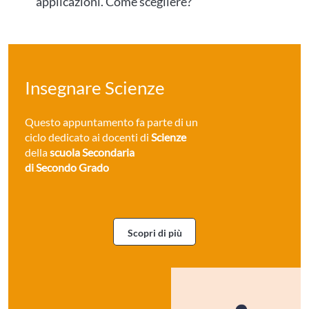
applicazioni. Come scegliere?
Insegnare Scienze
Questo appuntamento fa parte di un
ciclo dedicato ai docenti di
Scienze
della
scuola Secondaria
di Secondo Grado
Scopri di più