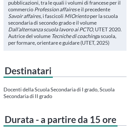
pubblicazioni, tra le quali i volumi di francese per il
commercio
Profession affaires
e il precedente
Savoir
affaires
, i fascicoli
MIOriento
per la scuola
secondaria di secondo grado e il volume
Dall’alternanza scuola lavoro ai PCTO
, UTET 2020.
Autrice del volume
Tecniche di coaching
a scuola,
per formare, orientare e guidare (UTET, 2025)
Destinatari
Questo evento non è compatibile con il grado scolastico che hai indicato nel
tuo profilo personale
Prima di procedere all'iscrizione aggiorna le tue scuole in
Docenti della Scuola Secondaria di I grado, Scuola
Area Personale
Secondaria di II grado
Durata - a partire da 15 ore