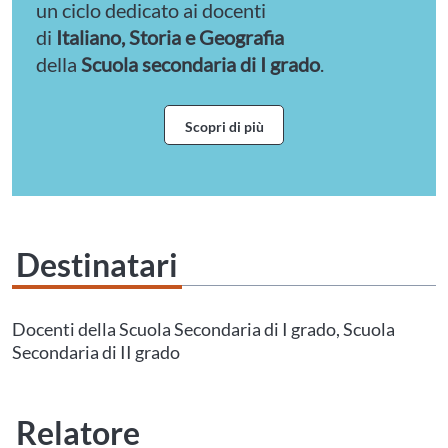
un ciclo dedicato ai docenti
di
Italiano, Storia e Geografia
della
Scuola secondaria di I grado
.
Scopri di più
Destinatari
Questo evento non è compatibile con il grado scolastico che hai indicato nel
tuo profilo personale
Prima di procedere all'iscrizione aggiorna le tue scuole in
Docenti della Scuola Secondaria di I grado, Scuola
Area Personale
Secondaria di II grado
Relatore