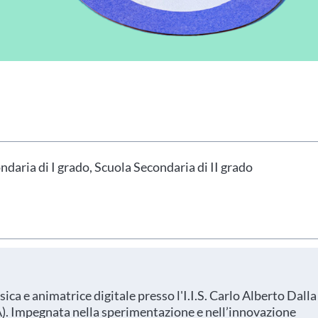
hai indicato nel tuo profilo personale
Prima di procedere all'iscrizione aggiorna le tue 
daria di I grado, Scuola Secondaria di II grado
ca e animatrice digitale presso l'I.I.S. Carlo Alberto Dalla
). Impegnata nella sperimentazione e nell’innovazione