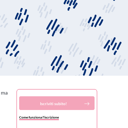
a ma
Iscriviti subito!
Come funziona l'iscrizione