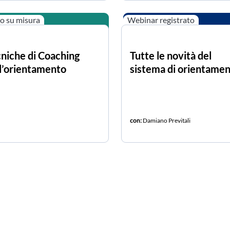
o su misura
Webinar registrato
niche di Coaching
Tutte le novità del
l’orientamento
sistema di orientame
con:
Damiano Previtali