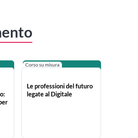
mento
Corso su misura
Le professioni del futuro
o:
legate al Digitale
per