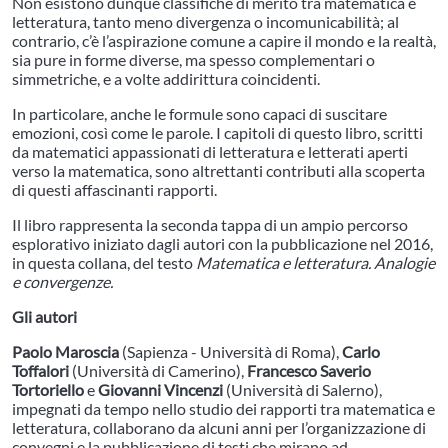
Non esistono dunque classifiche di merito tra matematica e
letteratura, tanto meno divergenza o incomunicabilità; al
contrario, c’è l’aspirazione comune a capire il mondo e la realtà,
sia pure in forme diverse, ma spesso complementari o
simmetriche, e a volte addirittura coincidenti.
In particolare, anche le formule sono capaci di suscitare
emozioni, così come le parole. I capitoli di questo libro, scritti
da matematici appassionati di letteratura e letterati aperti
verso la matematica, sono altrettanti contributi alla scoperta
di questi affascinanti rapporti.
Il libro rappresenta la seconda tappa di un ampio percorso
esplorativo iniziato dagli autori con la pubblicazione nel 2016,
in questa collana, del testo
Matematica e letteratura. Analogie
e convergenze.
Gli autori
Paolo Maroscia
(Sapienza - Università di Roma),
Carlo
Toffalori
(Università di Camerino),
Francesco Saverio
Tortoriello
e
Giovanni Vincenzi
(Università di Salerno),
impegnati da tempo nello studio dei rapporti tra matematica e
letteratura, collaborano da alcuni anni per l’organizzazione di
convegni e la pubblicazione di testi che mirano ad