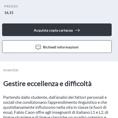
PREZZO
16,15
Acquista copia cartacea
Richiedi informazioni
IN SINTESI
Gestire eccellenza e difficoltà
Partendo dallo studente, dall’analisi dei fattori personali e
sociali che condizionano l’apprendimento linguistico e che
quotidianamente influiscono nella vita in classe (e fuori di
essa), Fabio Caon offre agli insegnanti di italiano L1 e L2, di
lingue straniere e di lingue classiche un quadro organico e