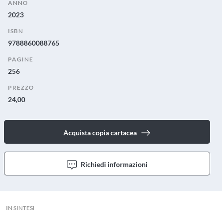
ANNO
2023
ISBN
9788860088765
PAGINE
256
PREZZO
24,00
Acquista copia cartacea
Richiedi informazioni
IN SINTESI