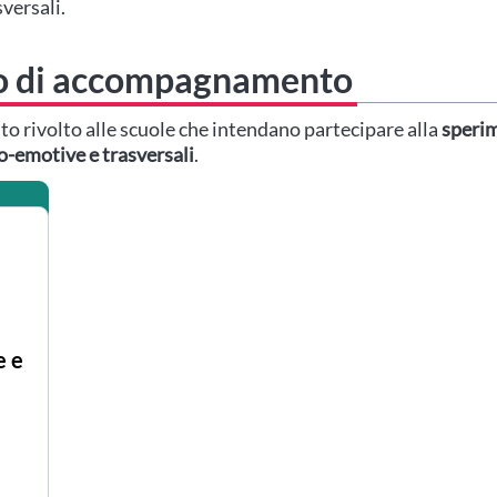
versali.
rso di accompagnamento
 rivolto alle scuole che intendano partecipare alla
sperim
o-emotive e trasversali
.
e e