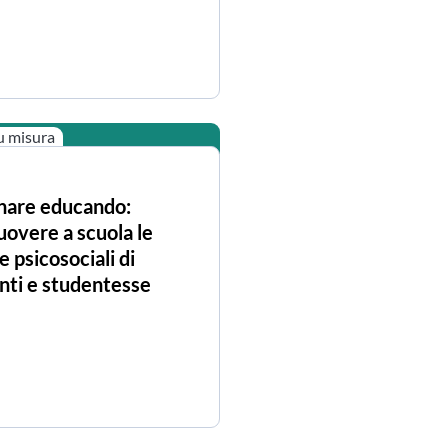
u misura
nare educando:
overe a scuola le
e psicosociali di
nti e studentesse