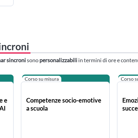
incroni
ar sincroni
sono
personalizzabili
in termini di ore e conten
Corso su misura
Corso s
e e
Competenze socio-emotive
Emozi
'AI
a scuola
succe