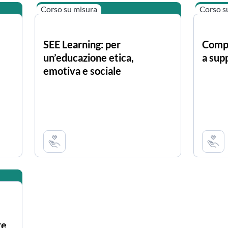
Corso su misura
Corso s
SEE Learning: per
Compe
un’educazione etica,
a sup
emotiva e sociale
re