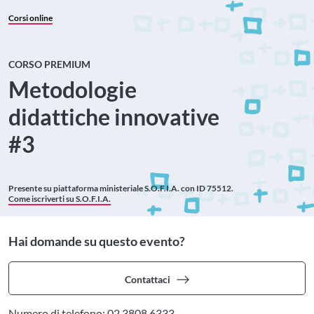
Corsi online
CORSO PREMIUM
Metodologie
didattiche innovative
#3
Presente su piattaforma ministeriale
S.O.F.I.A. con ID 75512.
Come iscriverti su S.O.F.I.A.
Hai domande su questo evento?
Contattaci
Numero di telefono: 02 3808 6333