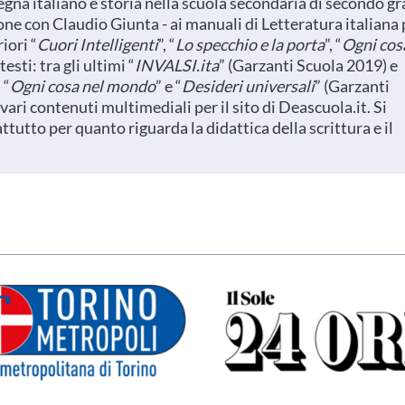
gna italiano e storia nella scuola secondaria di secondo gr
one con Claudio Giunta - ai manuali di Letteratura italiana 
iori “
Cuori Intelligenti
”, “
Lo specchio e la porta
”, “
Ogni cos
testi: tra gli ultimi “
INVALSI.ita
” (Garzanti Scuola 2019) e
 “
Ogni cosa nel mondo
” e “
Desideri universali
” (Garzanti
vari contenuti multimediali per il sito di Deascuola.it. Si
tutto per quanto riguarda la didattica della scrittura e il