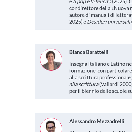
e
Il pop e la felicità
(2025). C
condirettore della «Nuova riv
autore di manuali di lettera
2025) e
Desideri universali
Bianca Barattelli
Insegna Italiano e Latino nel
formazione, con particolare r
alla scrittura professionale;
alla scrittura
(Vallardi 2000
per il biennio delle scuole 
Alessandro Mezzadrelli