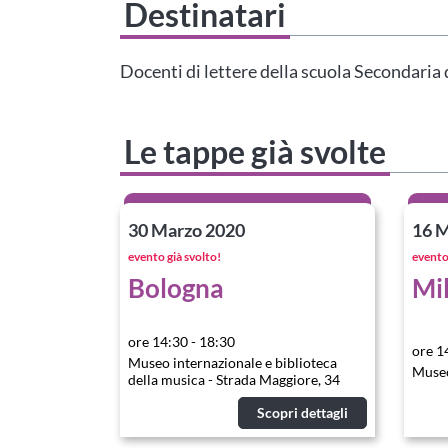
Destinatari
Questo evento non è compatibile con il grado scolastico che 
Area Personale
Docenti di lettere della scuola Secondari
Le tappe già svolte
30 Marzo 2020
16 M
evento già svolto!
evento 
Bologna
Mi
ore 14:30 - 18:30
ore 1
Museo internazionale e biblioteca
Museo
della musica - Strada Maggiore, 34
Scopri dettagli