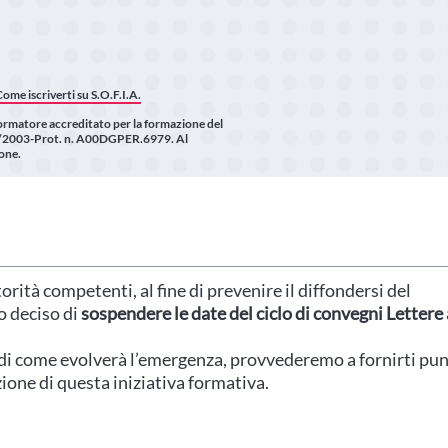
Come iscriverti su S.O.F.I.A.
ormatore accreditato per la formazione del
. 90/2003-Prot. n. A00DGPER.6979. Al
ione.
rità competenti, al fine di prevenire il diffondersi del
 deciso di
sospendere le date del ciclo di convegni Lettere 
e di come evolverà l’emergenza, provvederemo a fornirti pun
ione di questa iniziativa formativa.