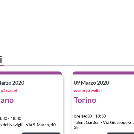
i
arzo 2020
09 Marzo 2020
già svolto!
evento già svolto!
lano
Torino
ore 14:30 - 18:30
4:30 - 18:30
Talent Garden - Via Giuseppe Gi
 dei Navigli - Via S. Marco, 40
38