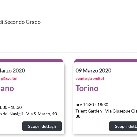
hai indicato nel tuo profilo personale
Prima di procedere all'iscrizione aggiorna le tue 
a di Secondo Grado
arzo 2020
09 Marzo 2020
già svolto!
evento già svolto!
lano
Torino
ore 14:30 - 18:30
4:30 - 18:30
Talent Garden - Via Giuseppe Gi
 dei Navigli - Via S. Marco, 40
38
Scopri dettagli
Scopri dett