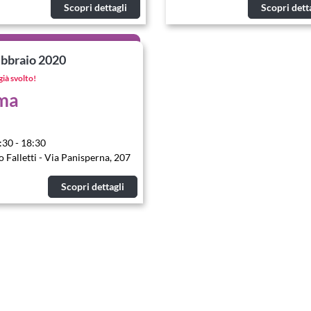
Scopri dettagli
Scopri dett
ebbraio 2020
già svolto!
ma
:30 - 18:30
o Falletti - Via Panisperna, 207
Scopri dettagli