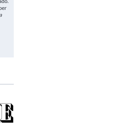
ado.
per
a