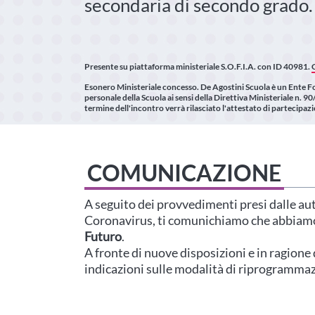
secondaria di secondo grado.
Presente su piattaforma ministeriale
S.O.F.I.A. con ID 40981.
Esonero Ministeriale concesso.
De Agostini Scuola è un Ente F
personale della Scuola ai sensi della Direttiva Ministeriale n
termine dell'incontro verrà rilasciato l'attestato di partecipaz
COMUNICAZIONE
A seguito dei provvedimenti presi dalle auto
Coronavirus, ti comunichiamo che abbiamo
Futuro
.
A fronte di nuove disposizioni e in ragion
indicazioni sulle modalità di riprogrammaz