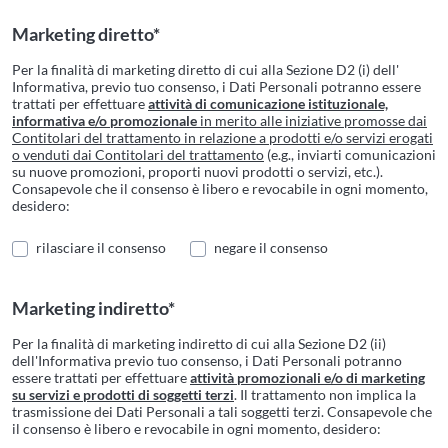
Marketing diretto*
Per la finalità di marketing diretto di cui alla Sezione D2 (i) dell'
Informativa, previo tuo consenso, i Dati Personali potranno essere
trattati per effettuare
attività di comunicazione istituzionale,
informativa e/o promozionale
in merito alle iniziative promosse dai
Contitolari del trattamento in relazione a prodotti e/o servizi erogati
o venduti dai Contitolari del trattamento
(e.g., inviarti comunicazioni
su nuove promozioni, proporti nuovi prodotti o servizi, etc.).
Consapevole che il consenso è libero e revocabile in ogni momento,
desidero:
rilasciare il consenso
negare il consenso
Marketing indiretto*
Per la finalità di marketing indiretto di cui alla Sezione D2 (ii)
dell'Informativa previo tuo consenso, i Dati Personali potranno
essere trattati per effettuare
attività promozionali e/o di marketing
su servizi e prodotti di soggetti terzi
. Il trattamento non implica la
trasmissione dei Dati Personali a tali soggetti terzi. Consapevole che
il consenso è libero e revocabile in ogni momento, desidero: