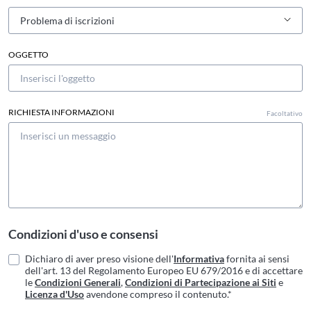
OGGETTO
RICHIESTA INFORMAZIONI
Facoltativo
Condizioni d'uso e consensi
Dichiaro di aver preso visione dell'
Informativa
fornita ai sensi
dell'art. 13 del Regolamento Europeo EU 679/2016 e di accettare
le
Condizioni Generali
,
Condizioni di Partecipazione ai Siti
e
Licenza d'Uso
avendone compreso il contenuto.*