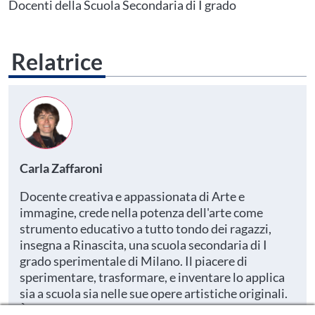
tuo profilo personale
Prima di procedere all'iscrizione aggiorna le tue scuole in
Docenti della Scuola Secondaria di I grado
Area Personale
Relatrice
Carla Zaffaroni
Docente creativa e appassionata di Arte e
immagine, crede nella potenza dell'arte come
strumento educativo a tutto tondo dei ragazzi,
insegna a Rinascita, una scuola secondaria di I
grado sperimentale di Milano. Il piacere di
sperimentare, trasformare, e inventare lo applica
sia a scuola sia nelle sue opere artistiche originali.
È anche autrice di manuali scolastici di Arte e