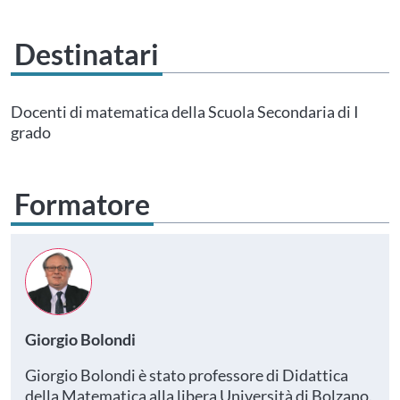
Destinatari
Questo evento non è compatibile con il grado scolastico che hai indicato nel
tuo profilo personale
Prima di procedere all'iscrizione aggiorna le tue scuole in
Docenti di matematica della Scuola Secondaria di I
Area Personale
grado
Formatore
Giorgio Bolondi
Giorgio Bolondi è stato professore di Didattica
della Matematica alla libera Università di Bolzano.