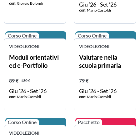
con:
Giorgio Bolondi
Giu ’26 - Set ’26
con:
Mario Castoldi
Corso Online
Corso Online
VIDEOLEZIONI
VIDEOLEZIONI
Moduli orientativi
Valutare nella
ed e-Portfolio
scuola primaria
Prezzo scontato
Prezzo intero
Prezzo intero
89 €
79 €
130 €
Giu ’26 - Set ’26
Giu ’26 - Set ’26
con:
Mario Castoldi
con:
Mario Castoldi
Corso Online
Pacchetto
VIDEOLEZIONI