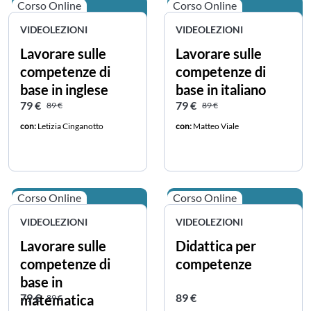
Corso Online
Corso Online
VIDEOLEZIONI
VIDEOLEZIONI
Lavorare sulle
Lavorare sulle
competenze di
competenze di
base in inglese
base in italiano
Prezzo scontato
Prezzo intero
Prezzo scontato
Prezzo intero
79 €
79 €
89 €
89 €
con:
Letizia Cinganotto
con:
Matteo Viale
Corso Online
Corso Online
VIDEOLEZIONI
VIDEOLEZIONI
Lavorare sulle
Didattica per
competenze di
competenze
base in
Prezzo scontato
Prezzo intero
Prezzo intero
79 €
89 €
matematica
89 €