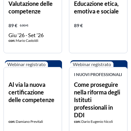
Valutazione delle
Educazione etica,
competenze
emotiva e sociale
Prezzo scontato
Prezzo intero
Prezzo intero
89 €
89 €
130 €
Giu ’26 - Set ’26
con:
Mario Castoldi
Webinar registrato
Webinar registrato
I NUOVI PROFESSIONALI
Al via la nuova
Come proseguire
certificazione
nella riforma degli
delle competenze
Istituti
professionali in
DDI
con:
Damiano Previtali
con:
Dario Eugenio Nicoli