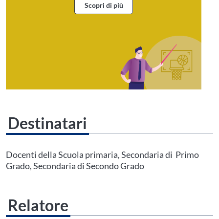
Scopri di più
Destinatari
Questo evento non è compatibile con il grado scolastico che hai indicato nel
tuo profilo personale
Prima di procedere all'iscrizione aggiorna le tue scuole in
Docenti della Scuola primaria, Secondaria di Primo
Area Personale
Grado, Secondaria di Secondo Grado
Relatore