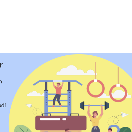
r
n
pdi