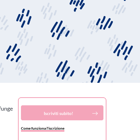
 funge
Iscriviti subito!
Come funziona l'iscrizione