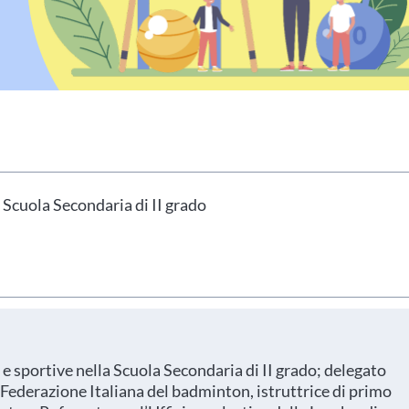
hai indicato nel tuo profilo personale
Prima di procedere all'iscrizione aggiorna le tue 
 Scuola Secondaria di II grado
e sportive nella Scuola Secondaria di II grado; delegato
 Federazione Italiana del badminton, istruttrice di primo