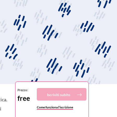
Prezzo:
Iscriviti subito
free
ica.
Come funziona l'iscrizione
i