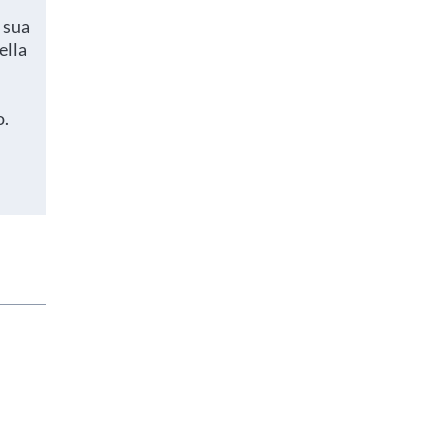
 sua
ella
o.