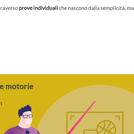
ttraverso
prove individuali
che nascono dalla semplicità, ma
ze motorie
n