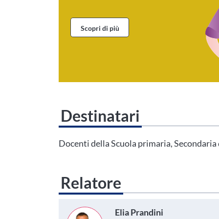
Scopri di più
Destinatari
Questo evento non è compatibile con il grado scolastico che 
Area Personale
Docenti della Scuola primaria, Secondari
Relatore
Elia Prandini