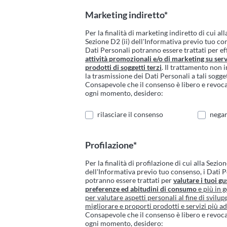
Marketing indiretto*
Per la finalità di marketing indiretto di cui all
Sezione D2 (ii) dell'Informativa previo tuo co
Dati Personali potranno essere trattati per ef
attività promozionali e/o di marketing su serv
prodotti di soggetti terzi
. Il trattamento non 
la trasmissione dei Dati Personali a tali sogget
Consapevole che il consenso è libero e revoca
ogni momento, desidero:
rilasciare il consenso
negar
Profilazione*
Per la finalità di profilazione di cui alla Sezion
dell'Informativa previo tuo consenso, i Dati 
potranno essere trattati per
valutare i tuoi gus
preferenze ed abitudini di consumo
e più in g
per valutare aspetti personali al fine di svilup
migliorare e proporti prodotti e servizi più ad
Consapevole che il consenso è libero e revoca
ogni momento, desidero: