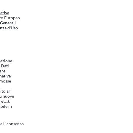
ativa
nto Europeo
 Generali
,
enza d'Uso
 Sezione
i Dati
are
mativa
romosse
itolari
su nuove
etc.).
bile in
e il consenso