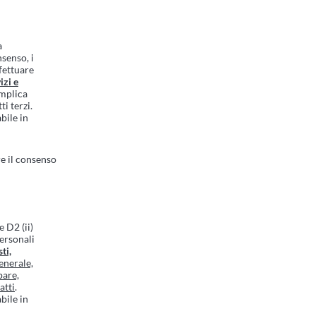
a
nsenso, i
fettuare
izi e
implica
ti terzi.
bile in
e il consenso
e D2 (ii)
Personali
ti,
enerale,
pare,
atti
.
bile in