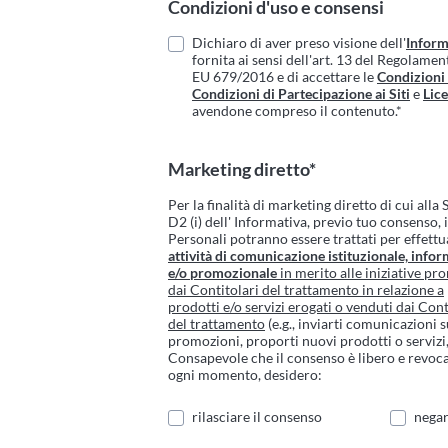
Condizioni d'uso e consensi
Dichiaro di aver preso visione dell'
Inform
fornita ai sensi dell'art. 13 del Regolame
EU 679/2016 e di accettare le
Condizioni
Condizioni di Partecipazione ai Siti
e
Lic
avendone compreso il contenuto.*
Marketing diretto*
Per la finalità di marketing diretto di cui alla
D2 (i) dell' Informativa, previo tuo consenso, 
Personali potranno essere trattati per effettu
attività di comunicazione istituzionale, infor
e/o promozionale
in merito alle iniziative p
dai Contitolari del trattamento in relazione a
prodotti e/o servizi erogati o venduti dai Cont
del trattamento
(e.g., inviarti comunicazioni 
promozioni, proporti nuovi prodotti o servizi, 
Consapevole che il consenso è libero e revoca
ogni momento, desidero:
rilasciare il consenso
negar