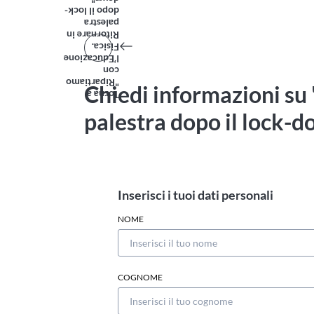
down"
dopo il lock-
palestra
Ritornare in
Fisica.
l’Educazione
con
"Ripartiamo
Chiedi informazioni su 
Torna a
palestra dopo il lock-
Inserisci i tuoi dati personali
NOME
COGNOME