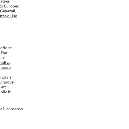
ativa
nto Europeo
 Generali
,
enza d'Uso
 Sezione
i Dati
are
mativa
romosse
itolari
su nuove
etc.).
bile in
e il consenso