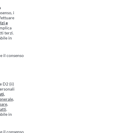
a
nsenso, i
fettuare
izi e
implica
ti terzi.
bile in
e il consenso
e D2 (ii)
Personali
ti,
enerale,
pare,
atti
.
bile in
e il consenso