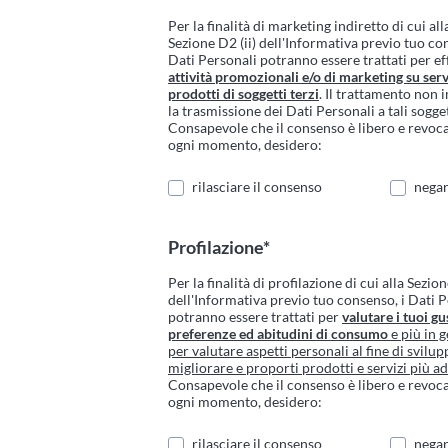
Per la finalità di marketing indiretto di cui all
Sezione D2 (ii) dell'Informativa previo tuo co
Dati Personali potranno essere trattati per ef
attività promozionali e/o di marketing su serv
prodotti di soggetti terzi
. Il trattamento non 
la trasmissione dei Dati Personali a tali sogget
Consapevole che il consenso è libero e revoca
ogni momento, desidero:
rilasciare il consenso
negar
Profilazione*
Per la finalità di profilazione di cui alla Sezion
dell'Informativa previo tuo consenso, i Dati 
potranno essere trattati per
valutare i tuoi gus
preferenze ed abitudini di consumo
e più in g
per valutare aspetti personali al fine di svilup
migliorare e proporti prodotti e servizi più ad
Consapevole che il consenso è libero e revoca
ogni momento, desidero:
rilasciare il consenso
negar