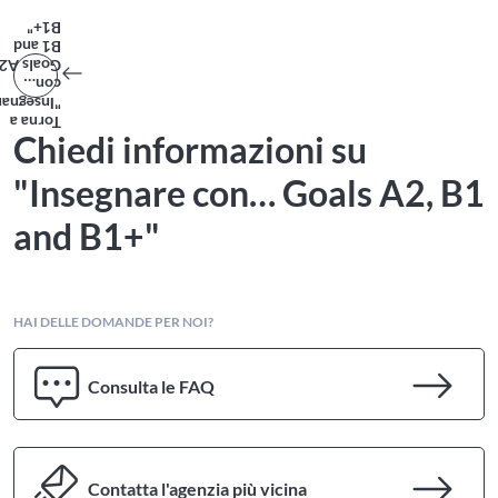
B1+"
B1 and
Goals A2,
con…
Insegnare
Torna a
Chiedi informazioni su
"Insegnare con… Goals A2, B1
and B1+"
HAI DELLE DOMANDE PER NOI?
Consulta le FAQ
Contatta l'agenzia più vicina