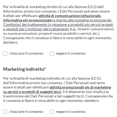
Per la finalità di marketing diretto di cui alla Sezione D2 (i) dell'
Informativa, previo tuo consenso, i Dati Personali potranno essere
trattati per effettuare
attività di comunicazione istituzionale,
informativa e/o promozionale
in merito alle iniziative promosse dai
Contitolari del trattamento in relazione a prodotti e/o servizi erogati
o venduti dai Contitolari del trattamento
(e.g., inviarti comunicazioni
su nuove promozioni, proporti nuovi prodotti o servizi, etc.).
Consapevole che il consenso è libero e revocabile in ogni momento,
desidero:
rilasciare il consenso
negare il consenso
Marketing indiretto*
Per la finalità di marketing indiretto di cui alla Sezione D2 (ii)
dell'Informativa previo tuo consenso, i Dati Personali potranno
essere trattati per effettuare
attività promozionali e/o di marketing
su servizi e prodotti di soggetti terzi
. Il trattamento non implica la
trasmissione dei Dati Personali a tali soggetti terzi. Consapevole che
il consenso è libero e revocabile in ogni momento, desidero:
rilasciare il consenso
negare il consenso