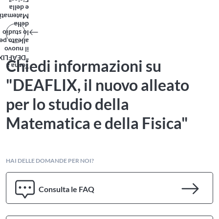
Fisica"
e della
tematica
della
lo studio
lleato per
il nuovo
"DEAFLIX,
Chiedi informazioni su
Torna a
"DEAFLIX, il nuovo alleato
per lo studio della
Matematica e della Fisica"
HAI DELLE DOMANDE PER NOI?
Consulta le FAQ