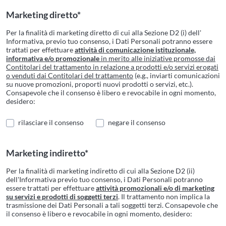
Marketing diretto*
Per la finalità di marketing diretto di cui alla Sezione D2 (i) dell'
Informativa, previo tuo consenso, i Dati Personali potranno essere
trattati per effettuare
attività di comunicazione istituzionale,
informativa e/o promozionale
in merito alle iniziative promosse dai
Contitolari del trattamento in relazione a prodotti e/o servizi erogati
o venduti dai Contitolari del trattamento
(e.g., inviarti comunicazioni
su nuove promozioni, proporti nuovi prodotti o servizi, etc.).
Consapevole che il consenso è libero e revocabile in ogni momento,
desidero:
rilasciare il consenso
negare il consenso
Marketing indiretto*
Per la finalità di marketing indiretto di cui alla Sezione D2 (ii)
dell'Informativa previo tuo consenso, i Dati Personali potranno
essere trattati per effettuare
attività promozionali e/o di marketing
su servizi e prodotti di soggetti terzi
. Il trattamento non implica la
trasmissione dei Dati Personali a tali soggetti terzi. Consapevole che
il consenso è libero e revocabile in ogni momento, desidero: