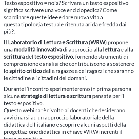
Testo espositivo = noia? Scrivere un testo espositivo
significa scrivere una voce enciclopedica? Come
scardinare queste idee e dare nuova vita a
questa tipologia testuale ritenuta arida e fredda dai
più?.
Il
Laboratorio di Lettura e Scrittura
(
WRW
) propone
una
modalità innovativa
di approccio alla
lettura
e alla
scrittura
del
testo espositivo
, fornendo strumenti di
comprensione e analisi che contribuiscono a sostenere
lo
spirito critico
delle ragazze e dei ragazzi che saranno
le cittadine e i cittadini del domani.
Durante l’incontro sperimenteremo in prima persona
alcune
strategie di lettura e scrittura
pensate per il
testo espositivo.
Questo webinar è rivolto ai docenti che desiderano
avvicinarsi ad un approccio laboratoriale della
didattica dell’italiano e scoprire alcuni aspetti della
progettazione didattica in chiave WRW inerenti il
testo espositivo.