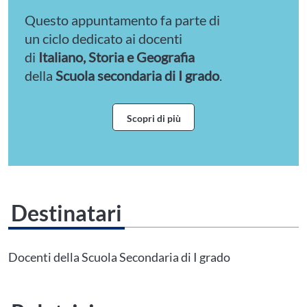
Questo appuntamento fa parte di
un ciclo dedicato ai docenti
di
Italiano, Storia e Geografia
della
Scuola secondaria di I grado
.
Scopri di più
Destinatari
Questo evento non è compatibile con il grado scolastico che hai indicato nel
tuo profilo personale
Prima di procedere all'iscrizione aggiorna le tue scuole in
Docenti della Scuola Secondaria di I grado
Area Personale