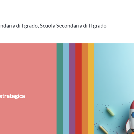
hai indicato nel tuo profilo personale
Prima di procedere all'iscrizione aggiorna le tue 
daria di I grado, Scuola Secondaria di II grado
strategica