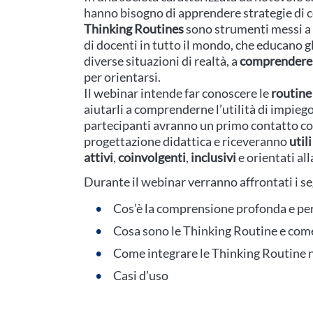
hanno bisogno di apprendere strategie di co
Thinking Routines
sono strumenti messi a p
di docenti in tutto il mondo, che educano g
diverse situazioni di realtà, a
comprendere 
per orientarsi.
Il webinar intende far conoscere le
routine
aiutarli a comprenderne l’utilità di impiego
partecipanti avranno un primo contatto c
progettazione didattica e riceveranno
util
attivi
,
coinvolgenti
,
inclusivi
e orientati al
Durante il webinar verranno affrontati i s
Cos’è la comprensione profonda e perc
Cosa sono le Thinking Routine e com
Come integrare le Thinking Routine n
Casi d’uso