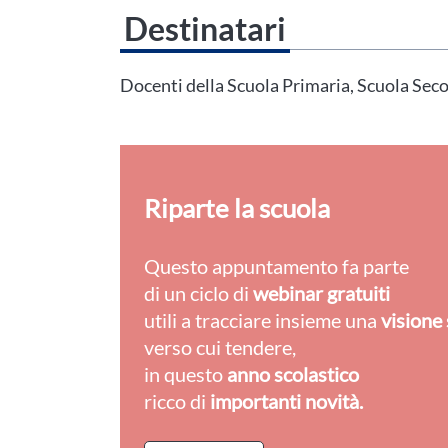
Destinatari
Questo evento non è compatibile con il grado scolastico che 
Area Personale
Docenti della Scuola Primaria, Scuola Secon
Riparte la scuola
Questo appuntamento fa parte
di un ciclo di
webinar gratuiti
utili a tracciare insieme una
visione 
verso cui tendere,
in questo
anno scolastico
ricco di
importanti novità.