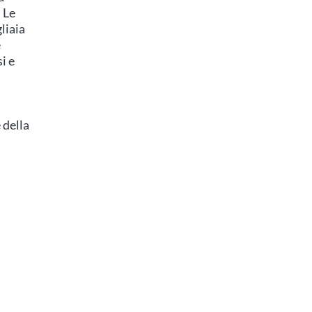
 Le
liaia
e
i e
 della