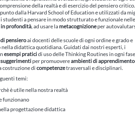
mprensione della realtà e di esercizio del pensiero critico.
unto dalla Harvard School of Education e utilizzati da mig
li studenti a pensare in modo strutturato e funzionale nell
in profondità
, ad usare la
metacognizione
per autovalutars
 di pensiero
ai docenti delle scuole di ogni ordine e grado e
 nella didattica quotidiana. Guidati dai nostri esperti, i
on
esempi pratici
di uso delle Thinking Routines in ogni fase
i suggerimenti
per promuovere
ambienti di apprendimento
la costruzione di
competenze
trasversali e disciplinari.
eguenti temi:
hè è utile nella nostra realtà
e funzionano
ella progettazione didattica