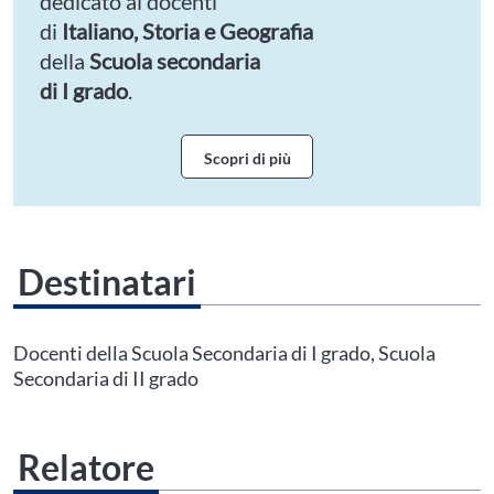
dedicato ai docenti
di
Italiano, Storia e Geografia
della
Scuola secondaria
di I grado
.
Scopri di più
Destinatari
Questo evento non è compatibile con il grado scolastico che hai indicato nel
tuo profilo personale
Prima di procedere all'iscrizione aggiorna le tue scuole in
Docenti della Scuola Secondaria di I grado, Scuola
Area Personale
Secondaria di II grado
Relatore