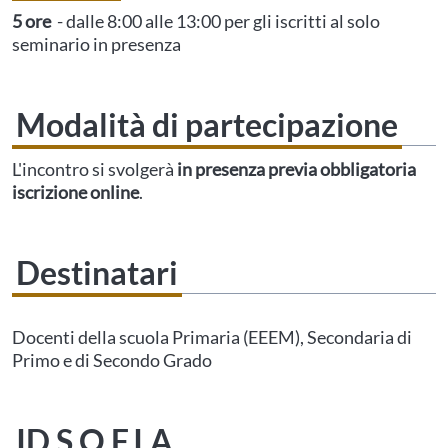
5 ore
- dalle 8:00 alle 13:00 per gli iscritti al solo
seminario in presenza
Modalità di partecipazione
L'incontro si svolgerà
in presenza previa obbligatoria
iscrizione online
.
Destinatari
Questo evento non è compatibile con il grado scolastico che hai indicato nel
tuo profilo personale
Prima di procedere all'iscrizione aggiorna le tue scuole in
Docenti della scuola Primaria (EEEM), Secondaria di
Area Personale
Primo e di Secondo Grado
ID S.O.F.I.A.