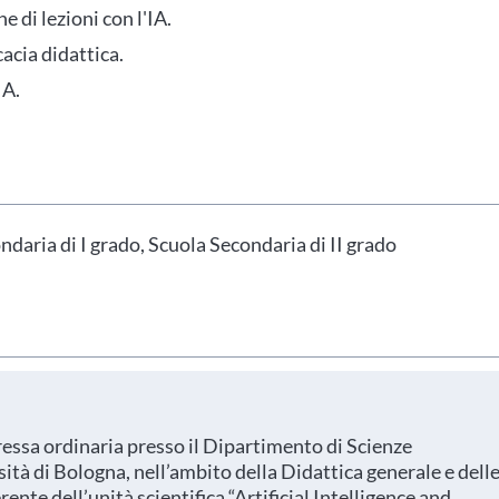
 di lezioni con l'IA.
cacia didattica.
IA.
hai indicato nel tuo profilo personale
Prima di procedere all'iscrizione aggiorna le tue 
daria di I grado, Scuola Secondaria di II grado
ressa ordinaria presso il Dipartimento di Scienze
ità di Bologna, nell’ambito della Didattica generale e dell
ente dell’unità scientifica “Artificial Intelligence and