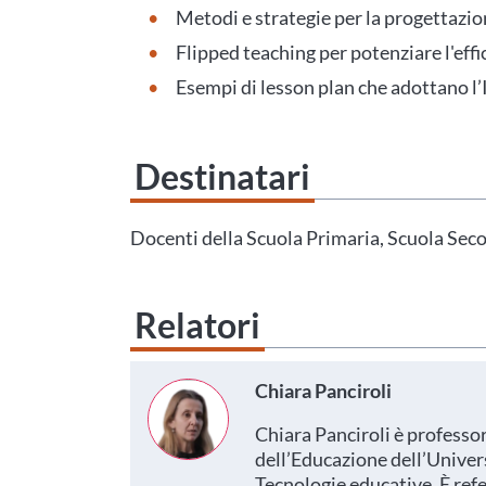
Metodi e strategie per la progettazione
Flipped teaching per potenziare l'effi
Esempi di lesson plan che adottano l’
Destinatari
Questo evento non è compatibile con il grado scolastico che 
Area Personale
Docenti della Scuola Primaria, Scuola Secon
Relatori
Chiara Panciroli
Chiara Panciroli è professo
dell’Educazione dell’Univers
Tecnologie educative. È refer