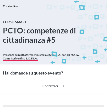
Corsi online
CORSO SMART
PCTO: competenze di
cittadinanza #5
Presente su piattaforma ministeriale
S.O.F.I.A. con ID 75536.
Come iscriverti su S.O.F.I.A.
Hai domande su questo evento?
Contattaci