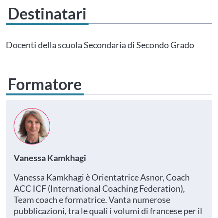
Destinatari
Questo evento non è compatibile con il grado scolastico che hai indicato nel
tuo profilo personale
Prima di procedere all'iscrizione aggiorna le tue scuole in
Docenti della scuola Secondaria di Secondo Grado
Area Personale
Formatore
Vanessa Kamkhagi
Vanessa Kamkhagi è Orientatrice Asnor, Coach
ACC ICF (International Coaching Federation),
Team coach e formatrice. Vanta numerose
pubblicazioni, tra le quali i volumi di francese per il