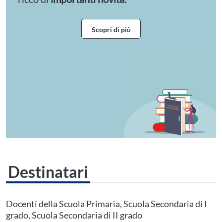
Scopri di più
Destinatari
Questo evento non è compatibile con il grado scolastico che hai indicato nel
tuo profilo personale
Prima di procedere all'iscrizione aggiorna le tue scuole in
Docenti della Scuola Primaria, Scuola Secondaria di I
Area Personale
grado, Scuola Secondaria di II grado