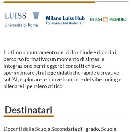
L’ultimo appuntamento del ciclo chiude e rilancia il
percorso formativo: un momento di sintesi e
integrazione per rileggere i concetti chiave,
sperimentare strategie didattiche rapide e creative
sull’AI, esplorare le nuove frontiere del vibe coding e
allenare il pensiero critico.
Destinatari
Questo evento non è compatibile con il grado scolastico che hai indicato nel
tuo profilo personale
Prima di procedere all'iscrizione aggiorna le tue scuole in
Docenti della Scuola Secondaria di I grado, Scuola